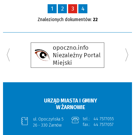
1
2
3
4
Znalezionych dokumentów:
22
URZĄD MIASTA I GMINY
W ŻARNOWIE
tel.:
44 7577055
ul. Opoczyńska 5
fax.:
44 7577057
26 - 330 Żarnów