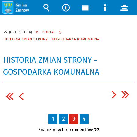
Wyszukiwarka
Narzędzia
Menu
Menu
pane
główne
szczegółow
JESTEŚ TUTAJ
PORTAL
HISTORIA ZMIAN STRONY - GOSPODARKA KOMUNALNA
HISTORIA ZMIAN STRONY -
GOSPODARKA KOMUNALNA
1
2
3
4
Znalezionych dokumentów:
22