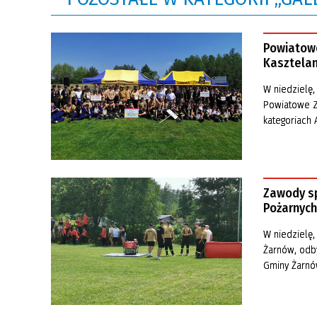
Powiatowe
Kasztelan
W niedzielę,
Powiatowe Z
kategoriach 
Zawody sp
Pożarnych
W niedzielę,
Żarnów, odb
Gminy Żarn