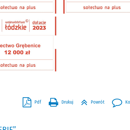
Pdf
Drukuj
Powrót
Ko
ERIE”