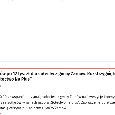
tów po 12 tys. zł dla sołectw z gminy Żarnów. Rozstrzygnięt
łectwo Na Plus”
3
,00 zł wsparcia otrzymają sołectwa z gminy Żarnów na inwestycje i pomy
rzez sołtysów w ramach naboru „Sołectwo na plus”. Zaproszenie do złoże
tację otrzymało 5 sołectw z Gminy Żarnów...