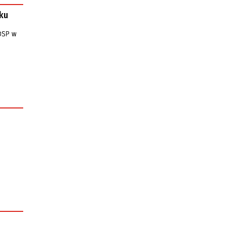
oku
 OSP w