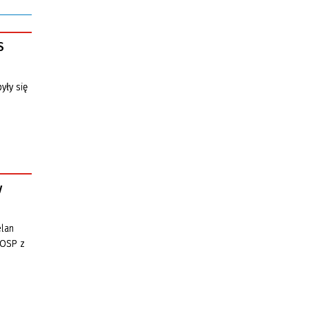
S
yły się
y
elan
 OSP z