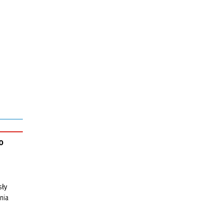
o
sły
nia