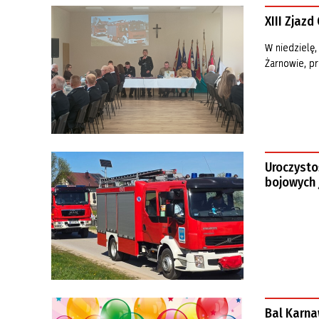
XIII Zjaz
W niedzielę
Żarnowie, pr
Uroczysto
bojowych
Bal Karna