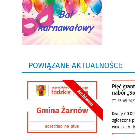
POWIĄZANE AKTUALNOŚCI:
Pięć gran
Archiwum
nabór „So
26-05-202
Kwotę 60.000
zgłoszone p
wniosku o do