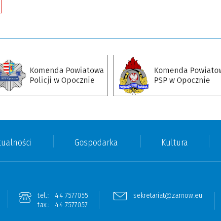
tualności
Gospodarka
Kultura
tel.:
44 7577055
sekretariat@zarnow.eu
fax.:
44 7577057