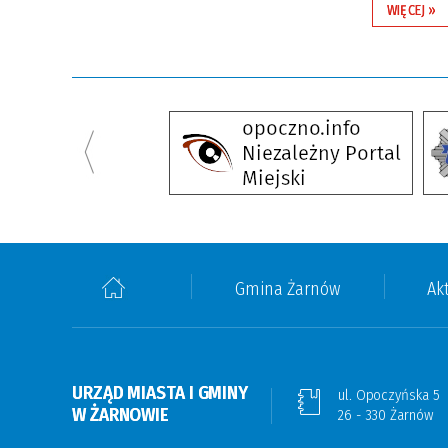
WIĘCEJ »
Gmina Żarnów
Ak
URZĄD MIASTA I GMINY
ul. Opoczyńska 5
W ŻARNOWIE
26 - 330 Żarnów