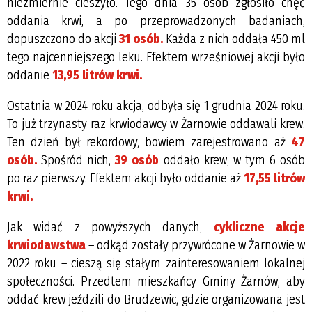
niezmiernie cieszyło. Tego dnia 35 osób zgłosiło chęć
oddania krwi, a po przeprowadzonych badaniach,
dopuszczono do akcji
31 osób.
Każda z nich oddała 450 ml
tego najcenniejszego leku. Efektem wrześniowej akcji było
oddanie
13,95 litrów krwi.
Ostatnia w 2024 roku akcja, odbyła się 1 grudnia 2024 roku.
To już trzynasty raz krwiodawcy w Żarnowie oddawali krew.
Ten dzień był rekordowy, bowiem zarejestrowano aż
47
osób.
Spośród nich,
39 osób
oddało krew, w tym 6 osób
po raz pierwszy. Efektem akcji było oddanie aż
17,55 litrów
krwi.
Jak widać z powyższych danych,
cykliczne akcje
krwiodawstwa
– odkąd zostały przywrócone w Żarnowie w
2022 roku – cieszą się stałym zainteresowaniem lokalnej
społeczności. Przedtem mieszkańcy Gminy Żarnów, aby
oddać krew jeździli do Brudzewic, gdzie organizowana jest