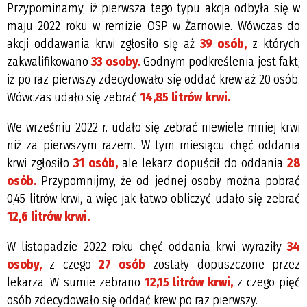
Przypominamy, iż pierwsza tego typu akcja odbyła się w
maju 2022 roku w remizie OSP w Żarnowie. Wówczas do
akcji oddawania krwi zgłosiło się aż
39 osób,
z których
zakwalifikowano
33 osoby.
Godnym podkreślenia jest fakt,
iż po raz pierwszy zdecydowało się oddać krew aż 20 osób.
Wówczas udało się zebrać
14,85 litrów krwi.
We wrześniu 2022 r. udało się zebrać niewiele mniej krwi
niż za pierwszym razem. W tym miesiącu chęć oddania
krwi zgłosiło
31 osób,
ale lekarz dopuścił do oddania
28
osób.
Przypomnijmy, że od jednej osoby można pobrać
0,45 litrów krwi, a więc jak łatwo obliczyć udało się zebrać
12,6 litrów krwi.
W listopadzie 2022 roku chęć oddania krwi wyraziły
34
osoby,
z czego
27 osób
zostały dopuszczone przez
lekarza. W sumie zebrano
12,15 litrów krwi,
z czego pięć
osób zdecydowało się oddać krew po raz pierwszy.