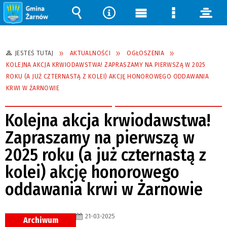
Wyszukiwarka
Narzędzia
Menu
Menu
pane
główne
szczegółow
JESTEŚ TUTAJ
AKTUALNOŚCI
OGŁOSZENIA
KOLEJNA AKCJA KRWIODAWSTWA! ZAPRASZAMY NA PIERWSZĄ W 2025
ROKU (A JUŻ CZTERNASTĄ Z KOLEI) AKCJĘ HONOROWEGO ODDAWANIA
KRWI W ŻARNOWIE
Kolejna akcja krwiodawstwa!
Zapraszamy na pierwszą w
2025 roku (a już czternastą z
kolei) akcję honorowego
oddawania krwi w Żarnowie
21-03-2025
Archiwum