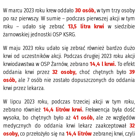
W marcu 2023 roku krew oddało
30 osób,
w tym trzy osoby
po raz pierwszy. W sumie – podczas pierwszej akcji w tym
roku – udało się zebrać
13,5 litra krwi
w siedzibie
żarnowskiej jednostki OSP KSRG.
W maju 2023 roku udało się zebrać również bardzo dużo
krwi od uczestników akcji. Podczas drugiej 2023 roku akcji
krwiodawstwa w OSP Żarnów, zebrano
14,4 l krwi.
To efekt
oddania krwi przez
32 osoby,
choć chętnych było
39
osób,
ale 7 osób nie zostało dopuszczonych do oddania
krwi przez lekarza.
W lipcu 2023 roku, podczas trzeciej akcji w tym roku,
zebrano również
14,4 litrów krwi.
Frekwencja była dość
wysoka, bo chętnych było aż
41 osób,
ale ze względów
medycznych do oddania krwi lekarz zaakceptował
32
osoby,
co przełożyło się na
14,4 litrów
zebranej krwi, czyli