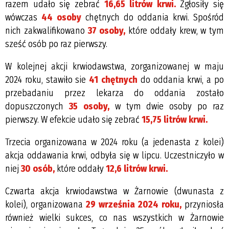
razem udało się zebrać
16,65 litrów krwi.
Zgłosiły się
wówczas
44 osoby
chętnych do oddania krwi. Spośród
nich zakwalifikowano
37 osoby,
które oddały krew, w tym
sześć osób po raz pierwszy.
W kolejnej akcji krwiodawstwa, zorganizowanej w maju
2024 roku, stawiło sie
41 chętnych
do oddania krwi, a po
przebadaniu przez lekarza do oddania zostało
dopuszczonych
35 osoby,
w tym dwie osoby po raz
pierwszy. W efekcie udało się zebrać
15,75 litrów krwi.
Trzecia organizowana w 2024 roku (a jedenasta z kolei)
akcja oddawania krwi, odbyła się w lipcu. Uczestniczyło w
niej
30 osób,
które oddały
12,6 litrów krwi.
Czwarta akcja krwiodawstwa w Żarnowie (dwunasta z
kolei), organizowana
29 września 2024 roku,
przyniosła
również wielki sukces, co nas wszystkich w Żarnowie