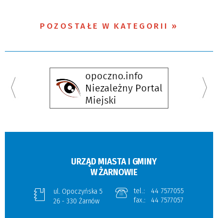
POZOSTAŁE W KATEGORII
URZĄD MIASTA I GMINY
W ŻARNOWIE
tel.:
44 7577055
ul. Opoczyńska 5
fax.:
44 7577057
26 - 330 Żarnów