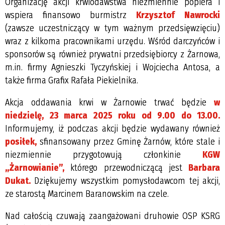
Organizację akcji krwiodawstwa niezmiennie popiera i
wspiera finansowo burmistrz
Krzysztof Nawrocki
(zawsze uczestniczący w tym ważnym przedsięwzięciu)
wraz z kilkoma pracownikami urzędu. Wśród darczyńców i
sponsorów są również prywatni przedsiębiorcy z Żarnowa,
m.in. firmy Agnieszki Tyczyńskiej i Wojciecha Antosa, a
także firma Grafix Rafała Piekielnika.
Akcja oddawania krwi w Żarnowie trwać będzie
w
niedzielę, 23 marca 2025 roku od 9.00 do 13.00.
Informujemy, iż podczas akcji będzie wydawany również
posiłek,
sfinansowany przez Gminę Żarnów, które stale i
niezmiennie przygotowują członkinie
KGW
„Żarnowianie”,
którego przewodniczącą jest
Barbara
Dukat.
Dziękujemy wszystkim pomysłodawcom tej akcji,
ze starostą Marcinem Baranowskim na czele.
Nad całością czuwają zaangażowani druhowie OSP KSRG